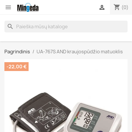
shopping_cart


(0)
search
Pagrindinis
UA-767S AND kraujospūdžio matuoklis
-22,00 €