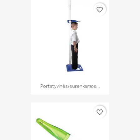
favorite_border
Portatyvinės/surenkamos...
favorite_border