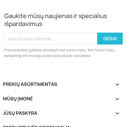
Gaukite mūsų naujienas ir specialius
išpardavimus
Prenumeratos galėsite atsisakyti bet kuriuo metu. Tam tikslui mūsų
kontaktinę informaciją rasite parduotuvės taisyklėse.
PREKIŲ ASORTIMENTAS

MŪSŲ ĮMONĖ

JŪSŲ PASKYRA
