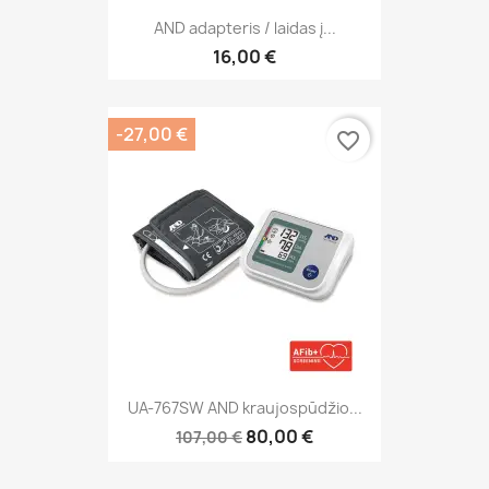
AND adapteris / laidas į...
16,00 €
-27,00 €
favorite_border
UA-767SW AND kraujospūdžio...
80,00 €
107,00 €