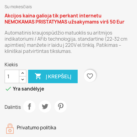
Su mokesčiais
Akcijos kaina galioja tik perkant internetu
NEMOKAMAS PRISTATYMAS užsakymams virš 50 Eur
Automatinis kraujospūdžio matuoklis su aritmijos
indikatoriumi / AFib technologija, standartine (22-32 cm
apimties) manžete ir laidu į 220V el.tinklą. Patikimas –
kliniškai patvirtintas tikslumas.
Kiekis

favorite_border
Į KREPŠELĮ

Yra sandėlyje
Dalintis
Privatumo politika