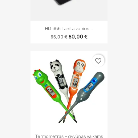
HD-366 Tanita vonios...
60,00 €
66,00 €
favorite_border
Termometras – gyvūnas vaikams