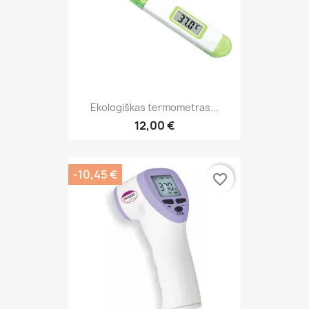
Ekologiškas termometras...
12,00 €
-10,45 €
favorite_border