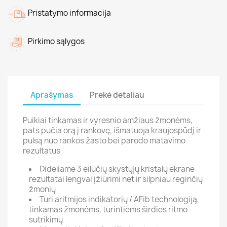
Pristatymo informacija
Pirkimo sąlygos
Aprašymas
Prekė detaliau
Puikiai tinkamas ir vyresnio amžiaus žmonėms,
pats pučia orą į rankovę, išmatuoja kraujospūdį ir
pulsą nuo rankos žasto bei parodo matavimo
rezultatus
Dideliame 3 eilučių skystųjų kristalų ekrane
rezultatai lengvai įžiūrimi net ir silpniau reginčių
žmonių
Turi aritmijos indikatorių / AFib technologiją,
tinkamas žmonėms, turintiems širdies ritmo
sutrikimų