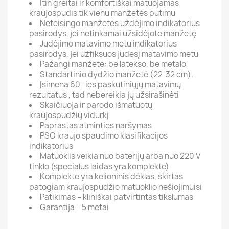
Itin greitai ir komfortiškai matuojamas
kraujospūdis tik vienu manžetės pūtimu
Neteisingo manžetės uždėjimo indikatorius
pasirodys, jei netinkamai užsidėjote manžetę
Judėjimo matavimo metu indikatorius
pasirodys, jei užfiksuos judesį matavimo metu
Pažangi manžetė: be latekso, be metalo
Standartinio dydžio manžetė (22-32 cm).
Įsimena 60- ies paskutiniųjų matavimų
rezultatus , tad nebereikia jų užsirašinėti
Skaičiuoja ir parodo išmatuotų
kraujospūdžių vidurkį
Paprastas atminties naršymas
PSO kraujo spaudimo klasifikacijos
indikatorius
Matuoklis veikia nuo baterijų arba nuo 220 V
tinklo (specialus laidas yra komplekte)
Komplekte yra kelioninis dėklas, skirtas
patogiam kraujospūdžio matuoklio nešiojimuisi
Patikimas – kliniškai patvirtintas tikslumas
Garantija – 5 metai