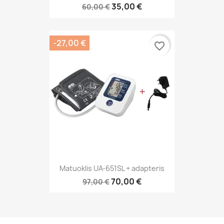
35,00 €
60,00 €
-27,00 €
favorite_border
Matuoklis UA-651SL + adapteris
70,00 €
97,00 €