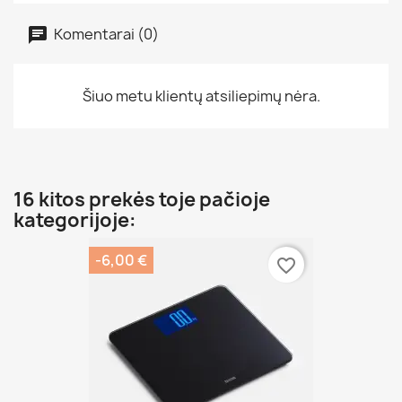
Komentarai (0)
Šiuo metu klientų atsiliepimų nėra.
16 kitos prekės toje pačioje
kategorijoje:
-6,00 €
favorite_border