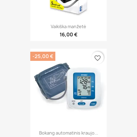
Vaikiška manžetė
16,00 €
-25,00 €
favorite_border
Bokang automatinis kraujo...