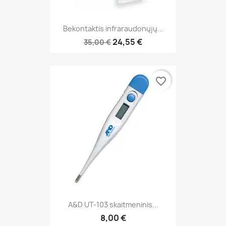
Bekontaktis infraraudonųjų...
24,55 €
35,00 €
favorite_border
A&D UT-103 skaitmeninis...
8,00 €