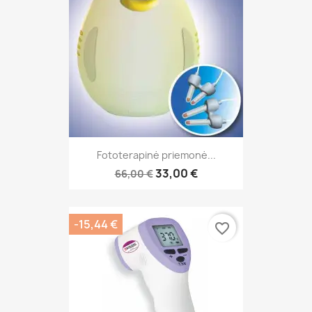
Fototerapinė priemonė...
33,00 €
66,00 €
-15,44 €
favorite_border