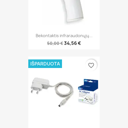
Bekontaktis infraraudonųjų...
34,56 €
50,00 €
IŠPARDUOTA
favorite_border