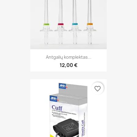
Antgalių komplektas...
12,00 €
favorite_border