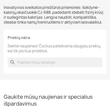
Inovatyvios sveikatos priežiūros priemonės: šokdynė–
kalorijų skaičiuoklė CJ-688, padedanti stebėti fizinį krūvį
ir sudegintas kalorijas. Lengva naudoti, kompaktiška,
idealiai tinka namų treniruotėms ir aktyviam laisvalaikiui.
Prekių nėra
Sekite naujienas! Čia bus pateikiama daugiau prekių,
kai tik jos bus pridėtos.
search
Gaukite mūsų naujienas ir specialius
išpardavimus