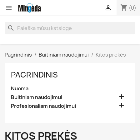
shopping_cart


(0)
search
Pagrindinis
Buitiniam naudojimui
Kitos prekės
PAGRINDINIS
Nuoma

Buitiniam naudojimui

Profesionaliam naudojimui
KITOS PREKĖS