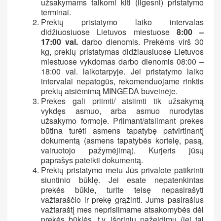
užsakymams taikomi kiti (ilgesni) pristatymo
terminai.
Prekių pristatymo laiko intervalas
didžiuosiuose Lietuvos miestuose
8:00 –
17:00 val.
darbo dienomis. Prekėms virš 30
kg, prekių pristatymas didžiausiuose Lietuvos
miestuose vykdomas darbo dienomis 08:00 –
18:00 val. laikotarpyje. Jei pristatymo laiko
intervalai nepatogūs, rekomenduojame rinktis
prekių atsiėmimą MINGEDA buveinėje.
Prekes gali priimti/ atsiimti tik užsakymą
vykdęs asmuo, arba asmuo nurodytas
užsakymo formoje. Priimant/atsiimant prekes
būtina turėti asmens tapatybę patvirtinantį
dokumentą (asmens tapatybės kortelę, pasą,
vairuotojo pažymėjimą). Kurjeris jūsų
paprašys pateikti dokumentą.
Prekių pristatymo metu Jūs privalote patikrinti
siuntinio būklę. Jei esate nepatenkintas
prekės būkle, turite teisę nepasirašyti
važtaraščio ir prekę grąžinti. Jums pasirašius
važtaraštį mes neprisiimame atsakomybės dėl
prekės būklės, t.y. išorinių pažeidimų (jei tai