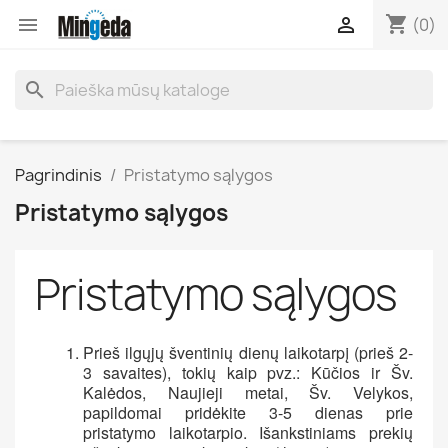
shopping_cart


(0)
search
Pagrindinis
Pristatymo sąlygos
Pristatymo sąlygos
Pristatymo sąlygos
Prieš ilgųjų šventinių dienų laikotarpį (prieš 2-
3 savaites), tokių kaip pvz.: Kūčios ir Šv.
Kalėdos, Naujieji metai, Šv. Velykos,
papildomai pridėkite 3-5 dienas prie
pristatymo laikotarpio. Išankstiniams prekių