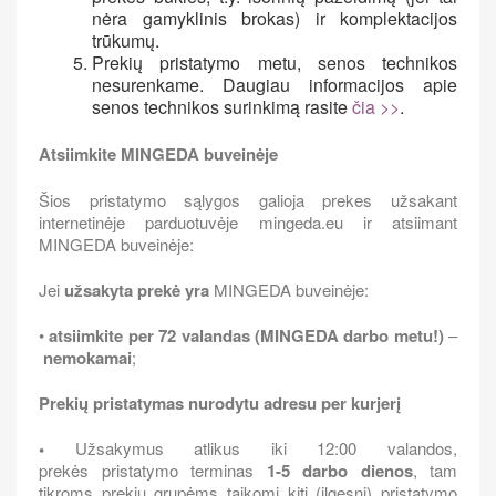
nėra gamyklinis brokas) ir komplektacijos
trūkumų.
Prekių pristatymo metu, senos technikos
nesurenkame. Daugiau informacijos apie
senos technikos surinkimą rasite
čia >>
.
Atsiimkite MINGEDA buveinėje
Šios pristatymo sąlygos galioja prekes užsakant
internetinėje parduotuvėje mingeda.eu ir atsiimant
MINGEDA buveinėje:
Jei
užsakyta prekė yra
MINGEDA buveinėje:
•
atsiimkite per 72 valandas (MINGEDA darbo metu!)
–
nemokamai
;
Prekių pristatymas nurodytu adresu per kurjerį
•
Užsakymus atlikus iki 12:00 valandos,
prekės pristatymo terminas
1-5 darbo dienos
, tam
tikroms prekių grupėms taikomi kiti (ilgesni) pristatymo