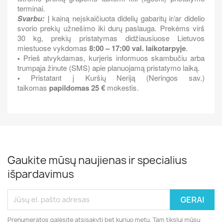
terminai.
Svarbu:
Į kainą neįskaičiuota didelių gabaritų ir/ar didelio
svorio prekių užnešimo iki durų paslauga. Prekėms virš
30 kg, prekių pristatymas didžiausiuose Lietuvos
miestuose vykdomas
8:00 – 17:00 val. laikotarpyje
.
•
Prieš atvykdamas, kurjeris informuos skambučiu arba
trumpąja žinute (SMS) apie planuojamą pristatymo laiką.
•
Pristatant į Kuršių Neriją (Neringos sav.)
taikomas
papildomas 25 €
mokestis.
Gaukite mūsų naujienas ir specialius
išpardavimus
Prenumeratos galėsite atsisakyti bet kuriuo metu. Tam tikslui mūsų