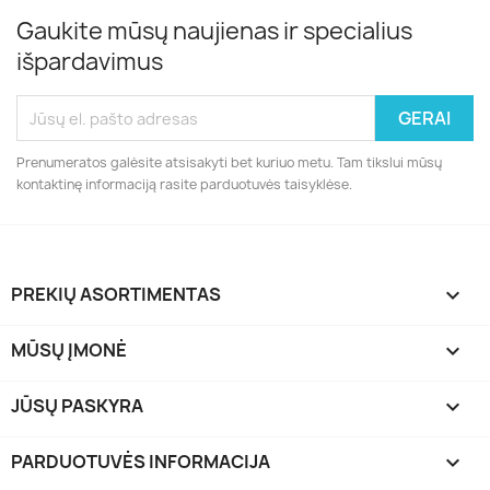
Gaukite mūsų naujienas ir specialius
išpardavimus
Prenumeratos galėsite atsisakyti bet kuriuo metu. Tam tikslui mūsų
kontaktinę informaciją rasite parduotuvės taisyklėse.
PREKIŲ ASORTIMENTAS

MŪSŲ ĮMONĖ

JŪSŲ PASKYRA

PARDUOTUVĖS INFORMACIJA
keyboard_arrow_down