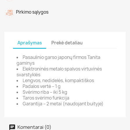
Pirkimo sąlygos
Aprašymas
Prekė detaliau
Pasaulinio garso japonų firmos Tanita
gaminys
Elektroninės metalo spalvos virtuvinės
svarstyklės
Lengvos, nedidelės, kompaktiškos
Padalos vertė – 1 g
Svėrimo riba – iki 5 kg
Taros svėrimo funkcija
Garantija – 2 metai (naudojant buityje)
Komentarai (0)