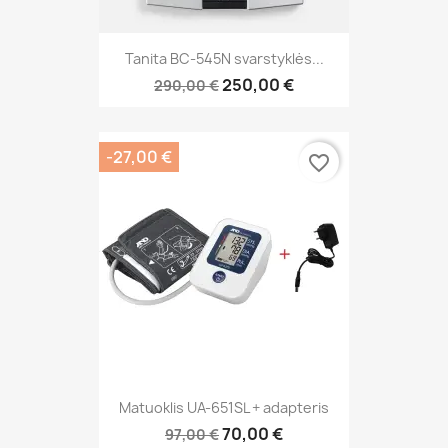
Tanita BC-545N svarstyklės...
250,00 €
290,00 €
-27,00 €
favorite_border
Matuoklis UA-651SL + adapteris
70,00 €
97,00 €