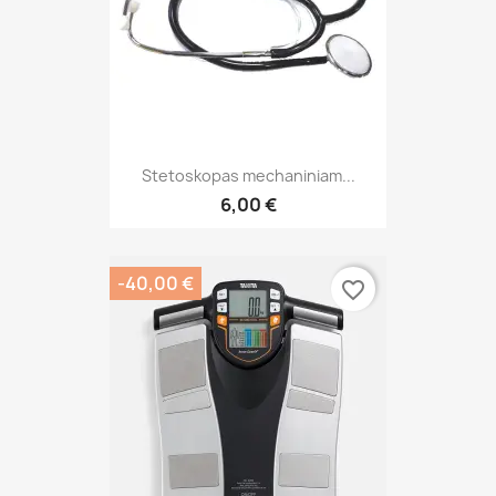
Stetoskopas mechaniniam...
6,00 €
-40,00 €
favorite_border