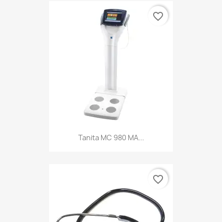
favorite_border
Tanita MC 980 MA...
favorite_border