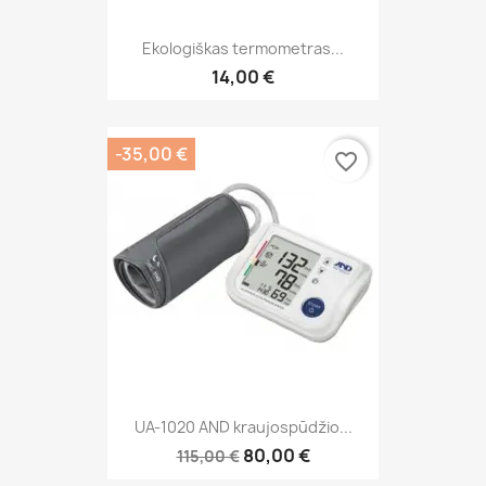
Ekologiškas termometras...
14,00 €
-35,00 €
favorite_border
UA-1020 AND kraujospūdžio...
80,00 €
115,00 €