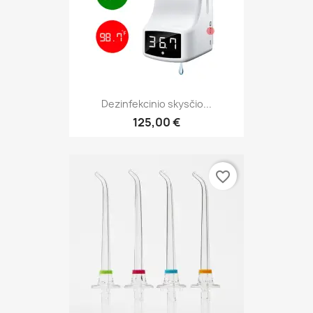
Dezinfekcinio skysčio...
125,00 €
favorite_border