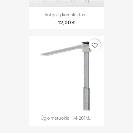
Antgalių komplektas...
12,00 €
favorite_border
Ūgio matuoklė HM-201M...