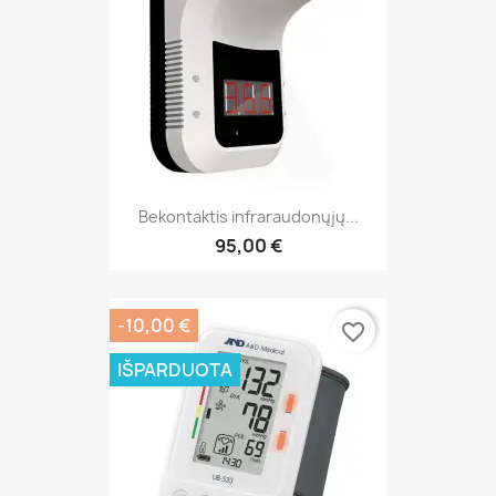
Bekontaktis infraraudonųjų...
95,00 €
-10,00 €
favorite_border
IŠPARDUOTA