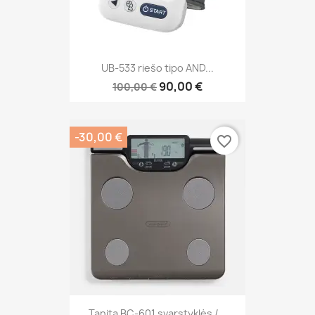
UB-533 riešo tipo AND...
90,00 €
100,00 €
-30,00 €
favorite_border
Tanita BC-601 svarstyklės /...