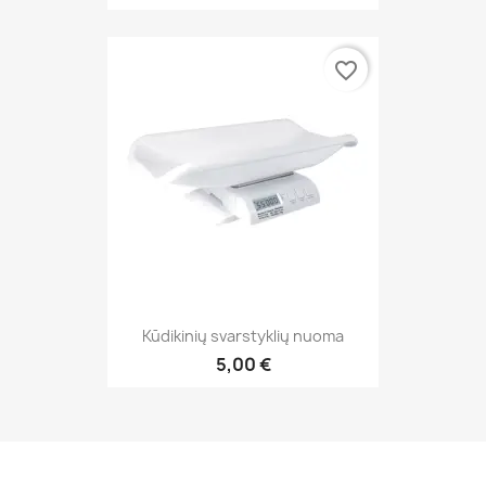
favorite_border
Kūdikinių svarstyklių nuoma
5,00 €