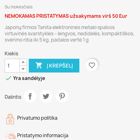
Su mokesčiais
NEMOKAMAS PRISTATYMAS užsakymams virš 50 Eur
Japonų firmos Tanita elektroninės metalo spalvos
virtuvinės svarstyklės – lengvos, nedidelės, kompaktiškos,
svėrimo riba iki 5 kg, padalos vertė 1 g
Kiekis

favorite_border
Į KREPŠELĮ

Yra sandėlyje
Dalintis
Privatumo politika
Pristatymo informacija