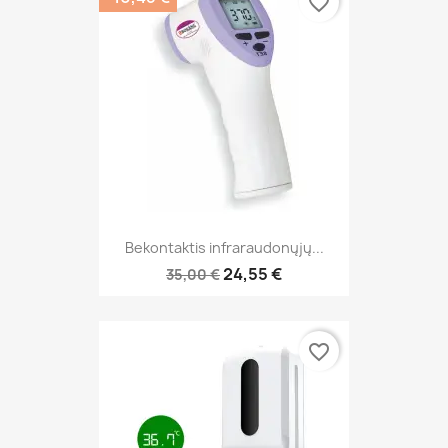
favorite_border
Bekontaktis infraraudonųjų...
24,55 €
35,00 €
favorite_border