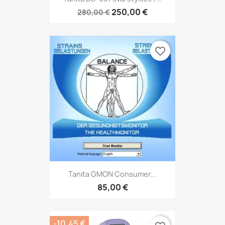
250,00 €
280,00 €
favorite_border
Tanita GMON Consumer...
85,00 €
-10,45 €