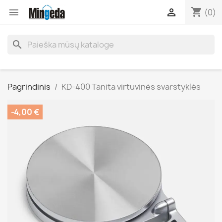
shopping_cart


(0)
search
Pagrindinis
KD-400 Tanita virtuvinės svarstyklės
-4,00 €