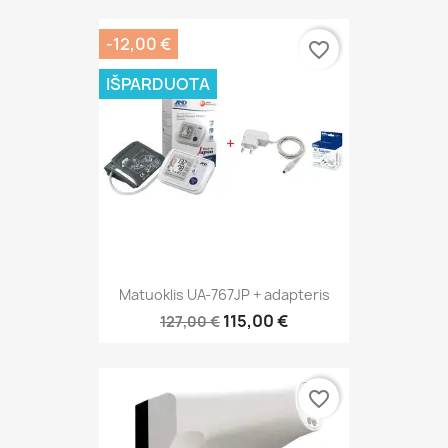
-12,00 €
favorite_border
IŠPARDUOTA
Matuoklis UA-767JP + adapteris
115,00 €
127,00 €
favorite_border