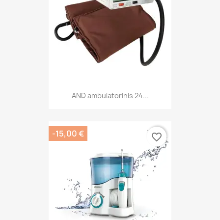
AND ambulatorinis 24...
-15,00 €
favorite_border