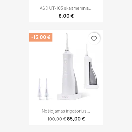
A&D UT-103 skaitmeninis...
8,00 €
-15,00 €
favorite_border
Nešiojamas irigatorius...
85,00 €
100,00 €