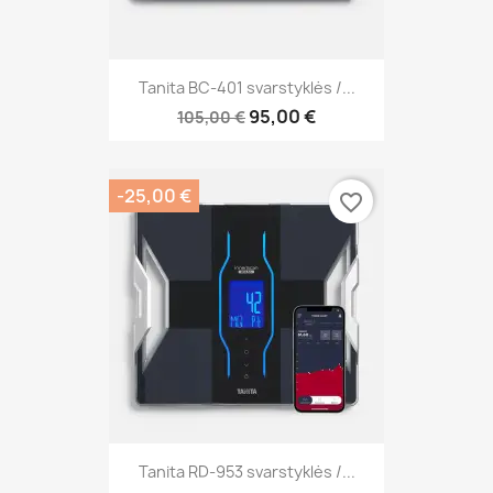
Tanita BC-401 svarstyklės /...
95,00 €
105,00 €
-25,00 €
favorite_border
Tanita RD-953 svarstyklės /...