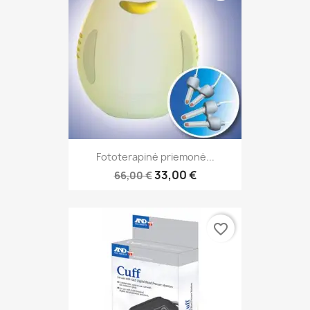
Fototerapinė priemonė...
33,00 €
66,00 €
favorite_border