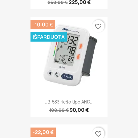
225,00 €
250,00 €
-10,00 €
favorite_border
IŠPARDUOTA
UB-533 riešo tipo AND...
90,00 €
100,00 €
-22,00 €
favorite_border