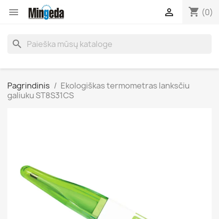
shopping_cart


(0)
search
Pagrindinis
Ekologiškas termometras lanksčiu
galiuku ST8S31CS