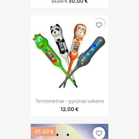
30,00 €
33,00 €
favorite_border
Termometras – gyvūnas vaikams
12,00 €
-33,00 €
favorite_border