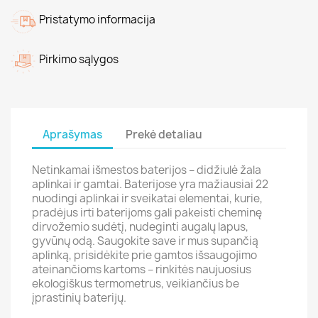
Pristatymo informacija
Pirkimo sąlygos
Aprašymas
Prekė detaliau
Netinkamai išmestos baterijos – didžiulė žala
aplinkai ir gamtai. Baterijose yra mažiausiai 22
nuodingi aplinkai ir sveikatai elementai, kurie,
pradėjus irti baterijoms gali pakeisti cheminę
dirvožemio sudėtį, nudeginti augalų lapus,
gyvūnų odą. Saugokite save ir mus supančią
aplinką, prisidėkite prie gamtos išsaugojimo
ateinančioms kartoms – rinkitės naujuosius
ekologiškus termometrus, veikiančius be
įprastinių baterijų.