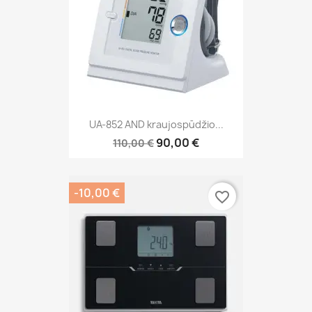
UA-852 AND kraujospūdžio...
90,00 €
110,00 €
-10,00 €
favorite_border