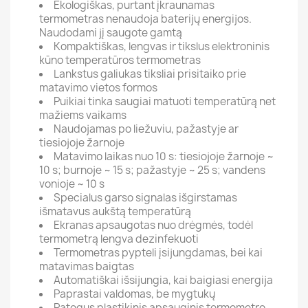
Ekologiškas, purtant įkraunamas
termometras nenaudoja baterijų energijos.
Naudodami jį saugote gamtą
Kompaktiškas, lengvas ir tikslus elektroninis
kūno temperatūros termometras
Lankstus galiukas tiksliai prisitaiko prie
matavimo vietos formos
Puikiai tinka saugiai matuoti temperatūrą net
mažiems vaikams
Naudojamas po liežuviu, pažastyje ar
tiesiojoje žarnoje
Matavimo laikas nuo 10 s: tiesiojoje žarnoje ~
10 s; burnoje ~ 15 s; pažastyje ~ 25 s; vandens
vonioje ~ 10 s
Specialus garso signalas išgirstamas
išmatavus aukštą temperatūrą
Ekranas apsaugotas nuo drėgmės, todėl
termometrą lengva dezinfekuoti
Termometras pypteli įsijungdamas, bei kai
matavimas baigtas
Automatiškai išsijungia, kai baigiasi energija
Paprastai valdomas, be mygtukų
Patogus plastikinis apsauginis termometro