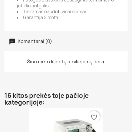
jutiklio antgalis
Tinkamas naudoti visai šeimai
Garantija 2 metai
Komentarai (0)
Šiuo metu klientų atsiliepimų nėra.
16 kitos prekės toje pačioje
kategorijoje:
favorite_border