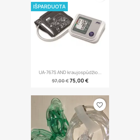
IŠPARDUOTA
UA-767S AND kraujospūdžio...
75,00 €
97,00 €
favorite_border