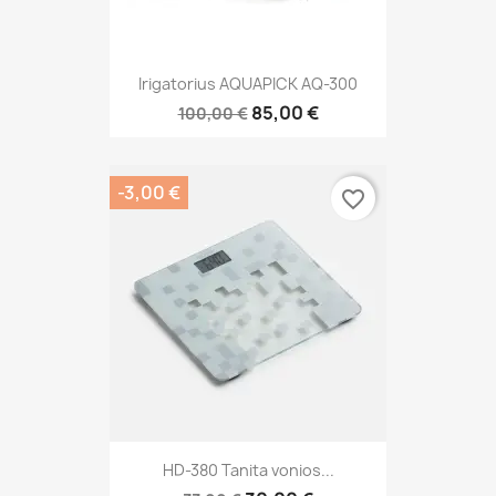
Irigatorius AQUAPICK AQ-300
85,00 €
100,00 €
-3,00 €
favorite_border
HD-380 Tanita vonios...