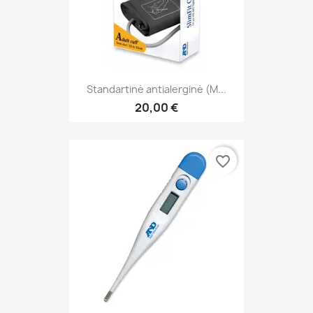
Standartinė antialerginė (M...
20,00 €
favorite_border