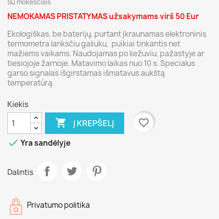
Su mokesčiais
NEMOKAMAS PRISTATYMAS užsakymams virš 50 Eur
Ekologiškas, be baterijų, purtant įkraunamas elektroninis
termometra lanksčiu galiuku, puikiai tinkantis net
mažiems vaikams. Naudojamas po liežuviu, pažastyje ar
tiesiojoje žarnoje. Matavimo laikas nuo 10 s. Specialus
garso signalas išgirstamas išmatavus aukštą
temperatūrą.
Kiekis

favorite_border
Į KREPŠELĮ

Yra sandėlyje
Dalintis
Privatumo politika