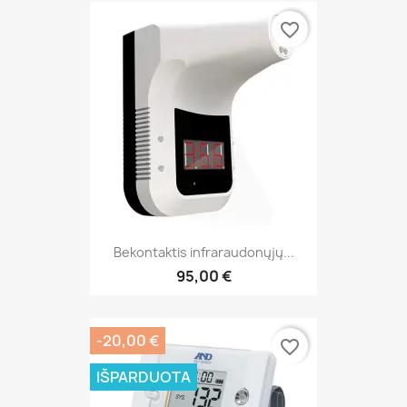
favorite_border
Bekontaktis infraraudonųjų...
95,00 €
-20,00 €
favorite_border
IŠPARDUOTA