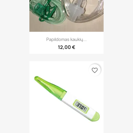
Papildomas kaukių...
12,00 €
favorite_border