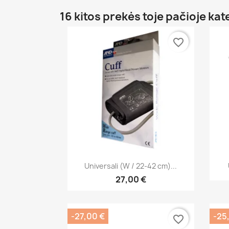
16 kitos prekės toje pačioje kat
favorite_border
Greita peržiūra

Universali (W / 22-42 cm)...
27,00 €
-27,00 €
-25
favorite_border