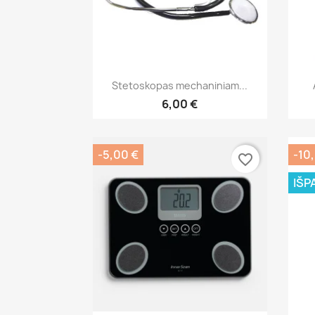
Greita peržiūra

Stetoskopas mechaniniam...
6,00 €
-5,00 €
-10
favorite_border
IŠP