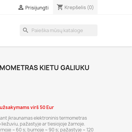
shopping_cart

Krepšelis
(0)
Prisijungti
search
MOMETRAS KIETU GALIUKU
žsakymams virš 50 Eur
rtant įkraunamas elektroninis termometras
liežuviu, pažastyje ar tiesiojoje žarnoje.
arnoje ~ 60 s; burnoje ~ 90 s; pažastyje ~ 120