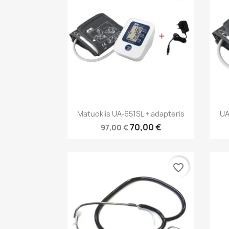
Greita peržiūra

Matuoklis UA-651SL + adapteris
UA
70,00 €
97,00 €
favorite_border