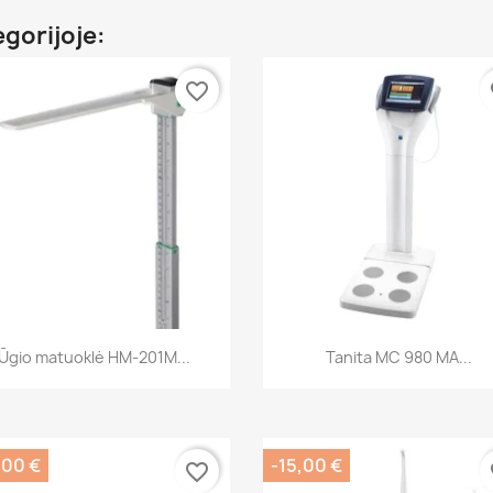
egorijoje:
favorite_border
fa
Greita peržiūra
Greita peržiūra


Ūgio matuoklė HM-201M...
Tanita MC 980 MA...
,00 €
-15,00 €
favorite_border
fa