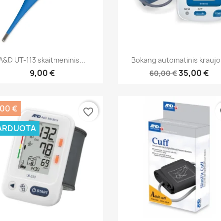
Greita peržiūra
Greita peržiūra


A&D UT-113 skaitmeninis...
Bokang automatinis kraujo.
9,00 €
35,00 €
60,00 €
,00 €
favorite_border
fa
ARDUOTA