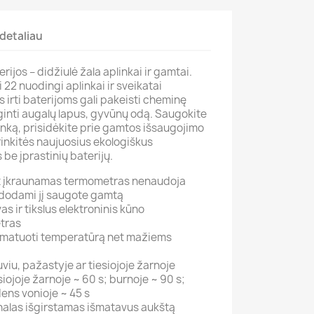
detaliau
ijos – didžiulė žala aplinkai ir gamtai.
 22 nuodingi aplinkai ir sveikatai
s irti baterijoms gali pakeisti cheminę
inti augalų lapus, gyvūnų odą. Saugokite
inką, prisidėkite prie gamtos išsaugojimo
inkitės naujuosius ekologiškus
 be įprastinių baterijų.
nt įkraunamas termometras nenaudoja
udodami jį saugote gamtą
s ir tikslus elektroninis kūno
tras
ai matuoti temperatūrą net mažiems
iu, pažastyje ar tiesiojoje žarnoje
iojoje žarnoje ~ 60 s; burnoje ~ 90 s;
ens vonioje ~ 45 s
nalas išgirstamas išmatavus aukštą