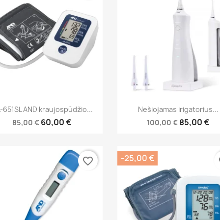
Greita peržiūra
Greita peržiūra


-651SL AND kraujospūdžio...
Nešiojamas irigatorius...
60,00 €
85,00 €
85,00 €
100,00 €
-25,00 €
favorite_border
fa