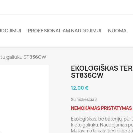
UDOJIMUI
PROFESIONALIAM NAUDOJIMUI
NUOMA
etu galiuku ST836CW
EKOLOGIŠKAS TER
ST836CW
12,00 €
Su mokesčiais
NEMOKAMAS PRISTATYMAS u
Ekologiškas, be baterijų, pu
kietu galiuku. Naudojamas po 
Matavimo laikas: tiesiojoje ž