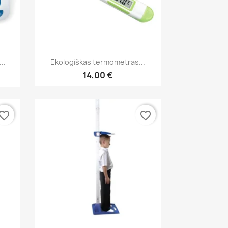
Greita peržiūra

..
Ekologiškas termometras...
14,00 €
vorite_border
favorite_border