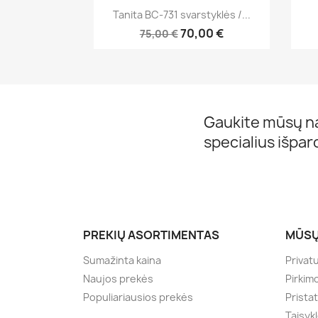
Greita peržiūra

Tanita BC-731 svarstyklės /...
70,00 €
75,00 €
Gaukite mūsų na
specialius išpa
PREKIŲ ASORTIMENTAS
MŪSŲ
Sumažinta kaina
Privat
Naujos prekės
Pirkim
Populiariausios prekės
Prista
Taisyk