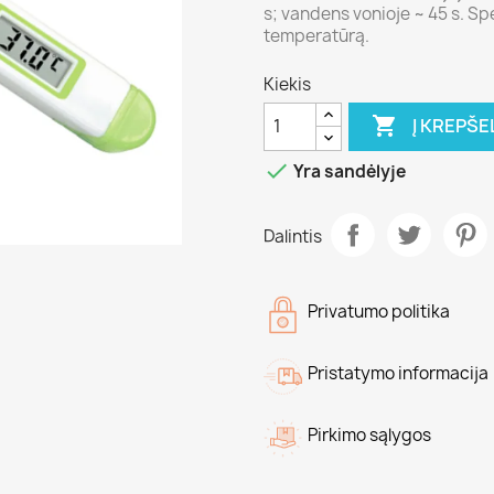
s; vandens vonioje ~ 45 s. Sp
temperatūrą.
Kiekis

Į KREPŠE

Yra sandėlyje
Dalintis
Privatumo politika
Pristatymo informacija
Pirkimo sąlygos