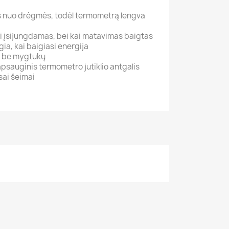
 nuo drėgmės, todėl termometrą lengva
 įsijungdamas, bei kai matavimas baigtas
ia, kai baigiasi energija
, be mygtukų
apsauginis termometro jutiklio antgalis
sai šeimai