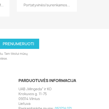
Greita peržiūra

...
Portatyvinės/surenkamos...
tu. Tam tikslui mūsų
klėse.
PARDUOTUVĖS INFORMACIJA
UAB „Mingeda“ ir KO
Krokuvos g. 11-75
09314 Vilnius
Lietuva
Paskambinkite mums:
052724271