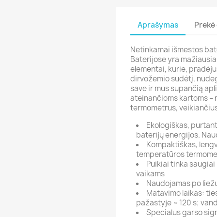
Aprašymas
Prekė 
Netinkamai išmestos bater
Baterijose yra mažiausiai
elementai, kurie, pradėju
dirvožemio sudėtį, nudeg
save ir mus supančią apl
ateinančioms kartoms – r
termometrus, veikiančius
Ekologiškas, purta
baterijų energijos. Na
Kompaktiškas, lengva
temperatūros termome
Puikiai tinka saugi
vaikams
Naudojamas po liežuv
Matavimo laikas: ties
pažastyje ~ 120 s; vand
Specialus garso sig