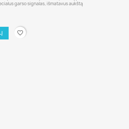
ecialus garso signalas, išmatavus aukštą
favorite_border
LĮ