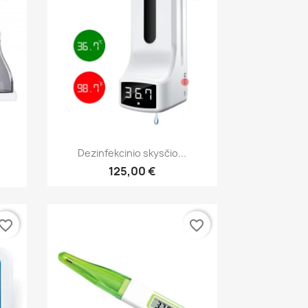
Greita peržiūra

Dezinfekcinio skysčio...
125,00 €
vorite_border
favorite_border