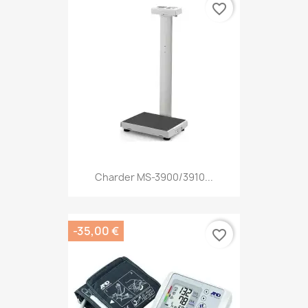
favorite_border
Charder MS-3900/3910...
-35,00 €
favorite_border