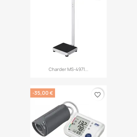
Charder MS-4971...
-35,00 €
favorite_border