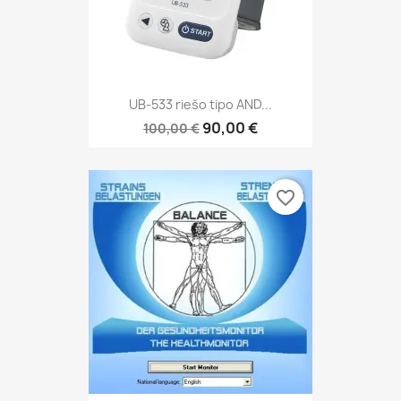
UB-533 riešo tipo AND...
90,00 €
100,00 €
favorite_border