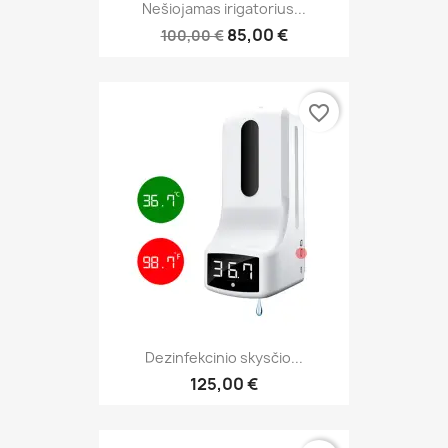
Nešiojamas irigatorius...
85,00 €
100,00 €
favorite_border
Dezinfekcinio skysčio...
125,00 €