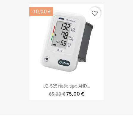
-10,00 €
favorite_border
UB-525 riešo tipo AND...
75,00 €
85,00 €