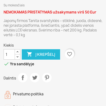
Su mokesčiais
NEMOKAMAS PRISTATYMAS užsakymams virš 50 Eur
Japonų firmos Tanita svarstyklės – stiklinė, juoda, didesnė,
nei įprasta platforma, šviečiantis, ypač didelis vienos
eilutės LCD ekranas. Svėrimo riba – net 200 kg. Padalos
vertė – 0,1 kg
Kiekis

favorite_border
Į KREPŠELĮ

Yra sandėlyje
Dalintis
Privatumo politika