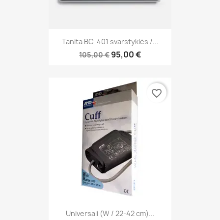
Tanita BC-401 svarstyklės /...
95,00 €
105,00 €
favorite_border
Universali (W / 22-42 cm)...