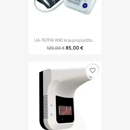
UA-767FW AND kraujospūdžio...
85,00 €
120,00 €
favorite_border