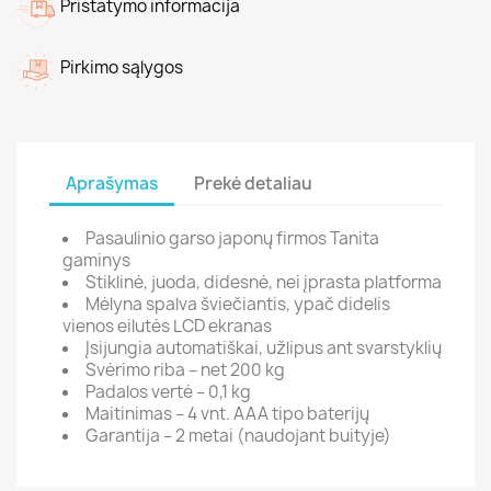
Pristatymo informacija
Pirkimo sąlygos
Aprašymas
Prekė detaliau
Pasaulinio garso japonų firmos Tanita
gaminys
Stiklinė, juoda, didesnė, nei įprasta platforma
Mėlyna spalva šviečiantis, ypač didelis
vienos eilutės LCD ekranas
Įsijungia automatiškai, užlipus ant svarstyklių
Svėrimo riba – net 200 kg
Padalos vertė – 0,1 kg
Maitinimas – 4 vnt. AAA tipo baterijų
Garantija – 2 metai (naudojant buityje)