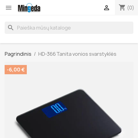
shopping_cart


(0)
search
Pagrindinis
HD-366 Tanita vonios svarstyklės
-6,00 €