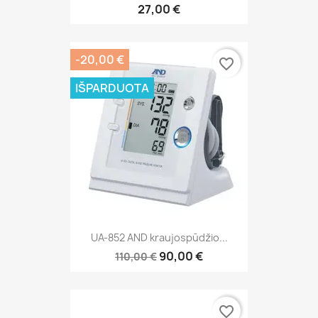
27,00 €
-20,00 €
favorite_border
IŠPARDUOTA
UA-852 AND kraujospūdžio...
90,00 €
110,00 €
favorite_border