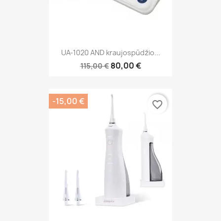
UA-1020 AND kraujospūdžio...
80,00 €
115,00 €
-15,00 €
favorite_border