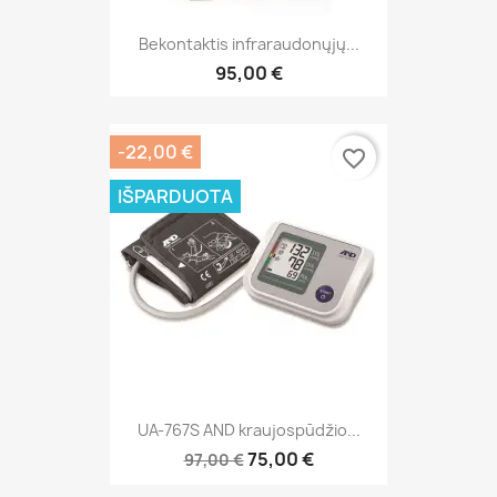
Bekontaktis infraraudonųjų...
95,00 €
-22,00 €
favorite_border
IŠPARDUOTA
UA-767S AND kraujospūdžio...
75,00 €
97,00 €