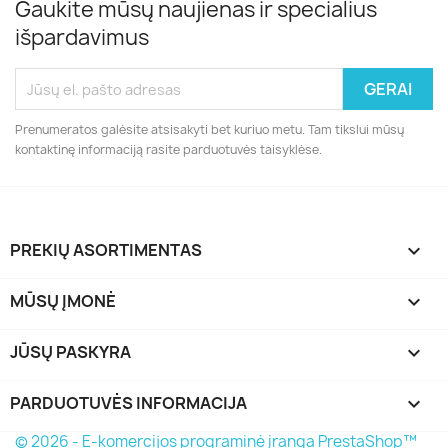
Gaukite mūsų naujienas ir specialius
išpardavimus
Prenumeratos galėsite atsisakyti bet kuriuo metu. Tam tikslui mūsų
kontaktinę informaciją rasite parduotuvės taisyklėse.
PREKIŲ ASORTIMENTAS

MŪSŲ ĮMONĖ

JŪSŲ PASKYRA

PARDUOTUVĖS INFORMACIJA
keyboard_arrow_down
© 2026 - E-komercijos programinė įranga PrestaShop™