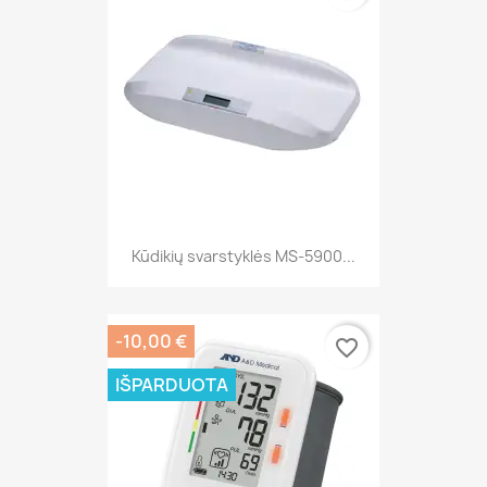
Kūdikių svarstyklės MS-5900...
-10,00 €
favorite_border
IŠPARDUOTA