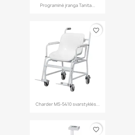
Programinė įranga Tanita...
favorite_border
Charder MS-5410 svarstyklės...
favorite_border