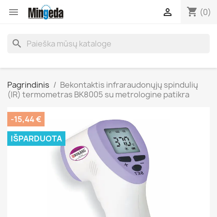
shopping_cart


(0)
search
Pagrindinis
Bekontaktis infraraudonųjų spindulių
(IR) termometras BK8005 su metrologine patikra
-15,44 €
IŠPARDUOTA