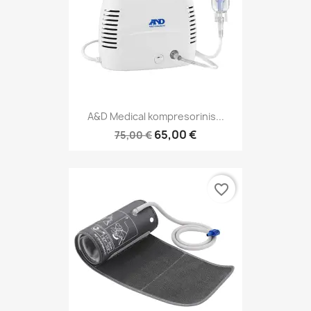
A&D Medical kompresorinis...
65,00 €
75,00 €
favorite_border