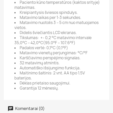
Paciento kūno temperatūros (kaktos srityje)
matavimas.
Kreipiantysis šviesos spindulys.
Matavimo laikas per 1-3 sekundes.
Matavimo nuotolis 3 – 5 cm nuo matuojamos
vietos.
Didelis šviečiantis LCD ekranas.
Tikslumas: +- 0,2 °C matavimo intervale
35,0°C – 42,0°C(95.0°F – 107.6°F)
Padalos vertė: 0,1°C (0,1°F)
Matavimo vienetų perjungimas: °C/°F
Karščiavimo perspėjimo signalas.
32 matavimų atmintis.
Automatiško išsijungimo funkcija.
Maitinimo šaltinis: 2 vnt. AA tipo 1.5V
baterijos.
Dėklas prietaiso saugojimui.
Garantija 12 mėnesių.
Komentarai (0)