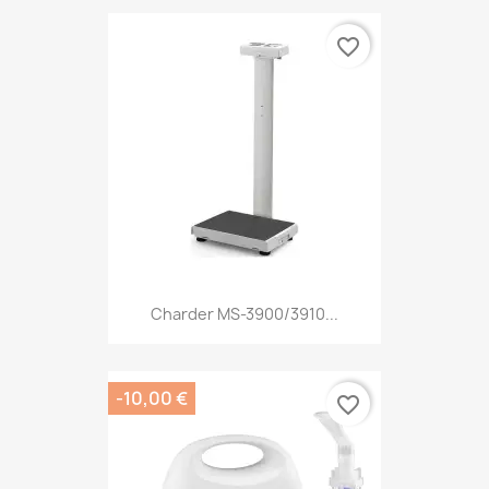
favorite_border
Charder MS-3900/3910...
-10,00 €
favorite_border