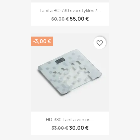
Tanita BC-730 svarstyklės /...
55,00 €
60,00 €
-3,00 €
favorite_border
HD-380 Tanita vonios...
30,00 €
33,00 €