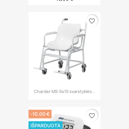
favorite_border
Charder MS-5410 svarstyklės...
-10,00 €
favorite_border
IŠPARDUOTA