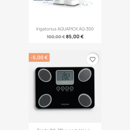
Irigatorius AQUAPICK AQ-300
85,00 €
100,00 €
-5,00 €
favorite_border