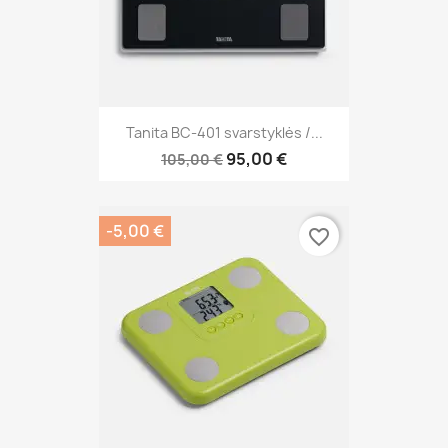
Tanita BC-401 svarstyklės /...
95,00 €
105,00 €
-5,00 €
favorite_border