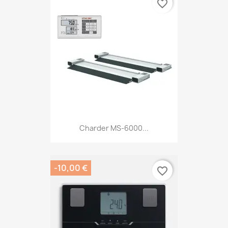
favorite_border
Charder MS-6000...
-10,00 €
favorite_border