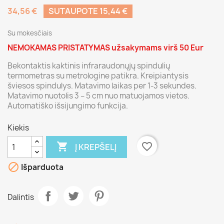
34,56 €
SUTAUPOTE 15,44 €
Su mokesčiais
NEMOKAMAS PRISTATYMAS užsakymams virš 50 Eur
Bekontaktis kaktinis infraraudonųjų spindulių
termometras su metrologine patikra. Kreipiantysis
šviesos spindulys. Matavimo laikas per 1-3 sekundes.
Matavimo nuotolis 3 – 5 cm nuo matuojamos vietos.
Automatiško išsijungimo funkcija.
Kiekis

favorite_border
Į KREPŠELĮ

Išparduota
Dalintis