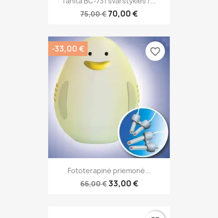
Tanita BC-731 svarstyklės /...
70,00 €
75,00 €
-33,00 €
favorite_border
Fototerapinė priemonė...
33,00 €
66,00 €