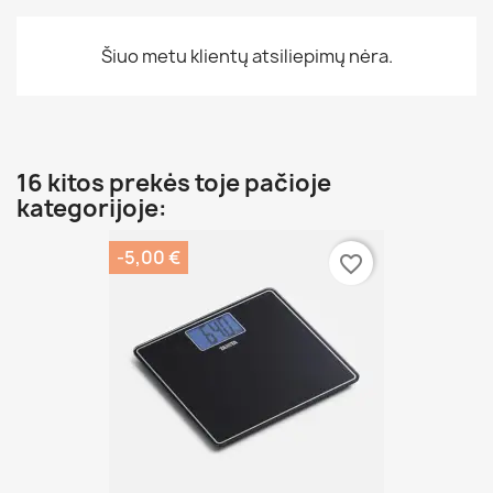
Šiuo metu klientų atsiliepimų nėra.
16 kitos prekės toje pačioje
kategorijoje:
-5,00 €
favorite_border