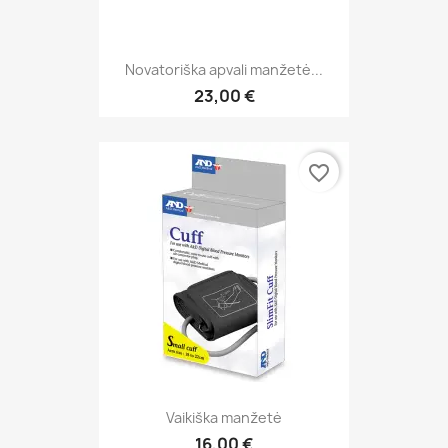
Novatoriška apvali manžetė...
23,00 €
favorite_border
Vaikiška manžetė
16,00 €