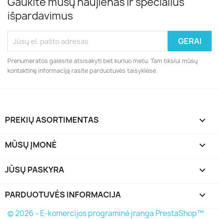
Gaukite mūsų naujienas ir specialius
išpardavimus
Prenumeratos galėsite atsisakyti bet kuriuo metu. Tam tikslui mūsų
kontaktinę informaciją rasite parduotuvės taisyklėse.
PREKIŲ ASORTIMENTAS

MŪSŲ ĮMONĖ

JŪSŲ PASKYRA

PARDUOTUVĖS INFORMACIJA
keyboard_arrow_down
© 2026 - E-komercijos programinė įranga PrestaShop™