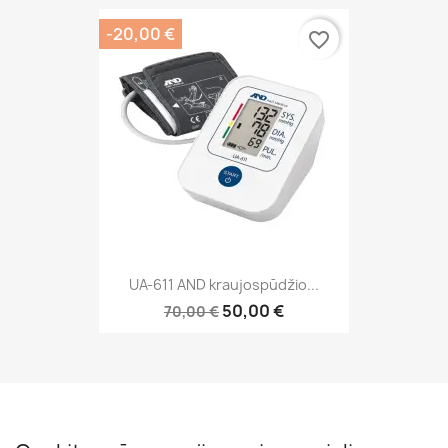
-20,00 €
favorite_border
UA-611 AND kraujospūdžio...
50,00 €
70,00 €