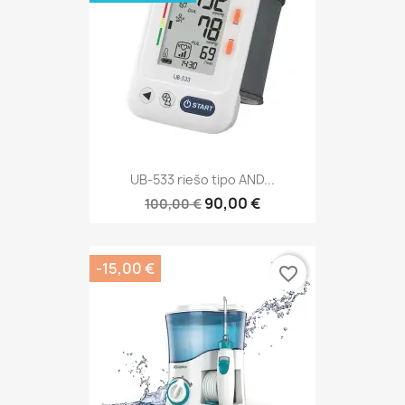
UB-533 riešo tipo AND...
90,00 €
100,00 €
-15,00 €
favorite_border