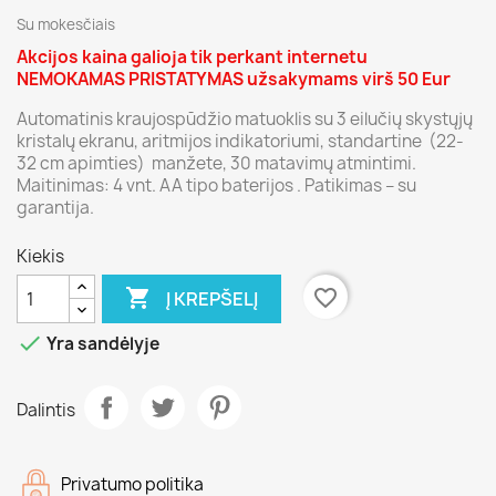
Su mokesčiais
Akcijos kaina galioja tik perkant internetu
NEMOKAMAS PRISTATYMAS užsakymams virš 50 Eur
Automatinis kraujospūdžio matuoklis su 3 eilučių skystųjų
kristalų ekranu, aritmijos indikatoriumi, standartine (22-
32 cm apimties) manžete, 30 matavimų atmintimi.
Maitinimas: 4 vnt. AA tipo baterijos . Patikimas – su
garantija.
Kiekis

favorite_border
Į KREPŠELĮ

Yra sandėlyje
Dalintis
Privatumo politika