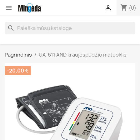
shopping_cart


(0)
search
Pagrindinis
UA-611 AND kraujospūdžio matuoklis
-20,00 €