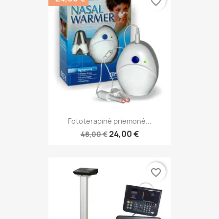
favorite_border
Fototerapinė priemonė...
24,00 €
48,00 €
favorite_border