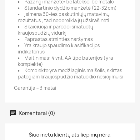
Pažangi manžetė: be latekso, be metalo
Standartinio dydžio manžetė (22-32 cm)
Įsimena 30-ies paskutiniųjų matavimų
rezultatus , tad nebereikia jų užsirašinėti
Skaičiuoja ir parodo išmatuotų
kraujospūdžių vidurkį
Paprastas atminties naršymas
Yra kraujo spaudimo klasifikacijos
indikatorius
Maitinimas: 4 vnt. AA tipo baterijos (yra
komplekte)
Komplekte yra medžiaginis maišelis, skirtas
patogiam kraujospūdžio matuoklio nešiojimuisi
Garantija – 3 metai
Komentarai (0)
Šiuo metu klientų atsiliepimų nėra.