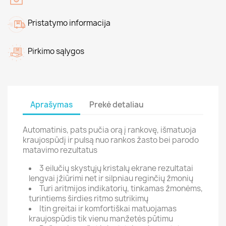
Pristatymo informacija
Pirkimo sąlygos
Aprašymas
Prekė detaliau
Automatinis, pats pučia orą į rankovę, išmatuoja
kraujospūdį ir pulsą nuo rankos žasto bei parodo
matavimo rezultatus
3 eilučių skystųjų kristalų ekrane rezultatai
lengvai įžiūrimi net ir silpniau reginčių žmonių
Turi aritmijos indikatorių, tinkamas žmonėms,
turintiems širdies ritmo sutrikimų
Itin greitai ir komfortiškai matuojamas
kraujospūdis tik vienu manžetės pūtimu