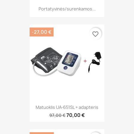
Portatyvinės/surenkamos...
-27,00 €
favorite_border
Matuoklis UA-651SL + adapteris
70,00 €
97,00 €