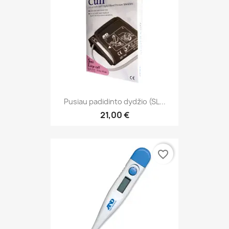
Pusiau padidinto dydžio (SL...
21,00 €
favorite_border