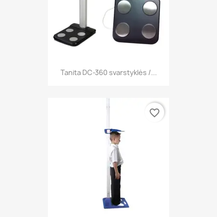
Tanita DC-360 svarstyklės /...
favorite_border