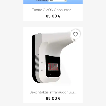
Tanita GMON Consumer...
85,00 €
favorite_border
Bekontaktis infraraudonųjų...
95,00 €