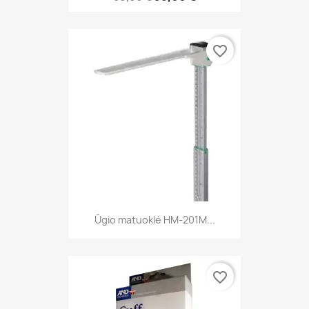
favorite_border
Ūgio matuoklė HM-201M...
favorite_border