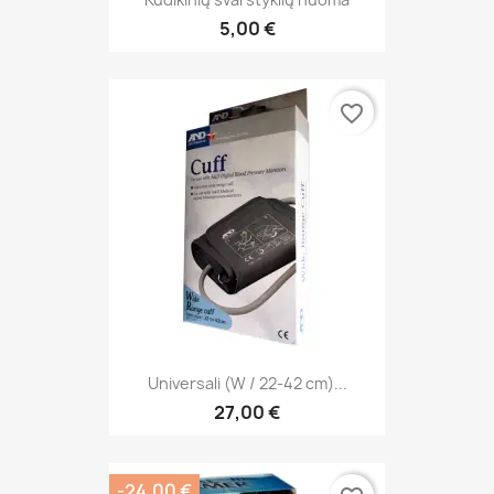
5,00 €
favorite_border
Universali (W / 22-42 cm)...
27,00 €
-24,00 €