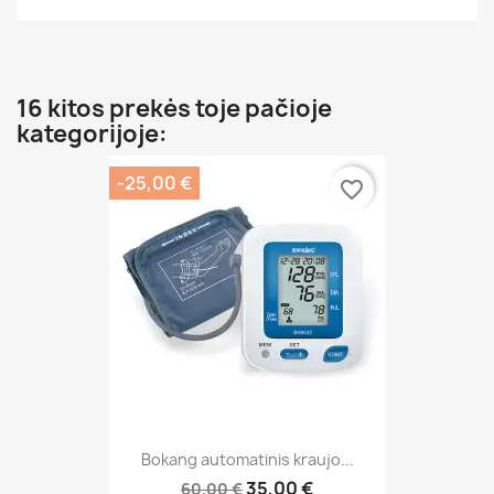
16 kitos prekės toje pačioje
kategorijoje:
-25,00 €
favorite_border
Bokang automatinis kraujo...
35,00 €
60,00 €