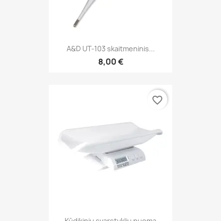
A&D UT-103 skaitmeninis...
8,00 €
favorite_border
Kūdikinių svarstyklių nuoma