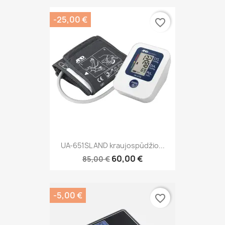
-25,00 €
favorite_border
UA-651SL AND kraujospūdžio...
60,00 €
85,00 €
-5,00 €
favorite_border