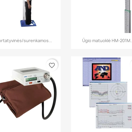
Greita peržiūra
Greita peržiūra


ortatyvinės/surenkamos...
Ūgio matuoklė HM-201M..
favorite_border