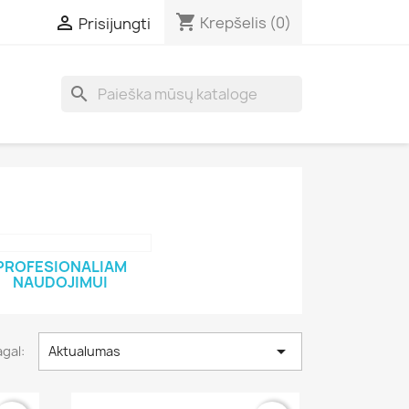
shopping_cart

Krepšelis
(0)
Prisijungti
search
PROFESIONALIAM
NAUDOJIMUI

agal:
Aktualumas