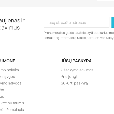
ujienas ir
rdavimus
Prenumeratos galėsite atsisakyti bet kuriuo me
kontaktinę informaciją rasite parduotuvės taisy
 ĮMONĖ
JŪSŲ PASKYRA
umo politika
Užsakymo sekimas
o sąlygos
Prisijungti
tymo sąlygos
Sukurti paskyrą
lės
mus
ekite su mumis
nės žemėlapis