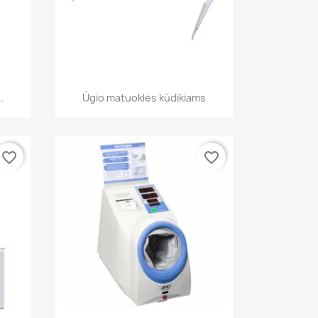
Greita peržiūra

.
Ūgio matuoklės kūdikiams
favorite_border
favorite_border