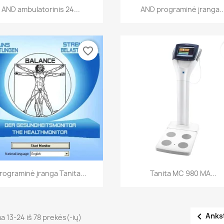
Greita peržiūra
Greita peržiūra


AND ambulatorinis 24...
AND programinė įranga..
favorite_border
Greita peržiūra
Greita peržiūra


rograminė įranga Tanita...
Tanita MC 980 MA...

Anks
 13-24 iš 78 prekės(-ių)