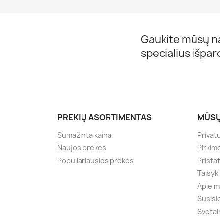
Gaukite mūsų na
specialius išpa
PREKIŲ ASORTIMENTAS
MŪSŲ
Sumažinta kaina
Privat
Naujos prekės
Pirkim
Populiariausios prekės
Prista
Taisyk
Apie 
Susisi
Svetai