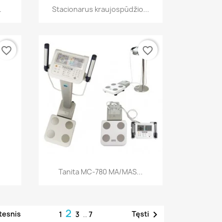
Greita peržiūra

.
Stacionarus kraujospūdžio...
favorite_border
favorite_border
Greita peržiūra

Tanita MC-780 MA/MAS...
2

tesnis
Tęsti
1
3
…
7