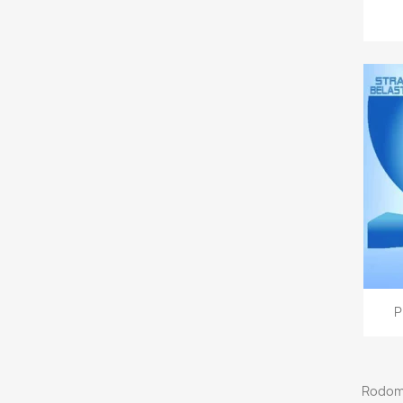
P
Rodoma