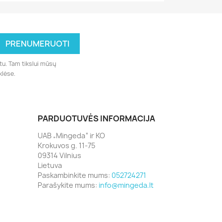
tu. Tam tikslui mūsų
klėse.
PARDUOTUVĖS INFORMACIJA
UAB „Mingeda“ ir KO
Krokuvos g. 11-75
09314 Vilnius
Lietuva
Paskambinkite mums:
052724271
Parašykite mums:
info@mingeda.lt